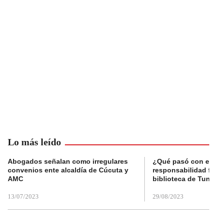
Lo más leído
Abogados señalan como irregulares
¿Qué pasó con el 
convenios ente alcaldía de Cúcuta y
responsabilidad fis
AMC
biblioteca de Tunja
13/07/2023
29/08/2023