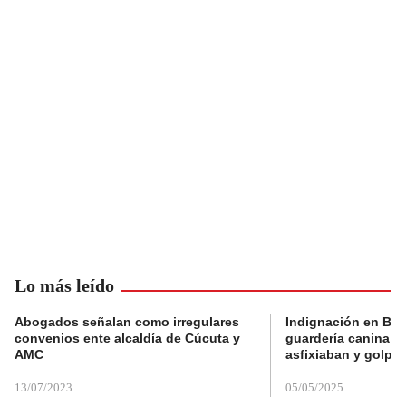
Lo más leído
Abogados señalan como irregulares
Indignación en Bog
convenios ente alcaldía de Cúcuta y
guardería canina e
AMC
asfixiaban y golpe
13/07/2023
05/05/2025