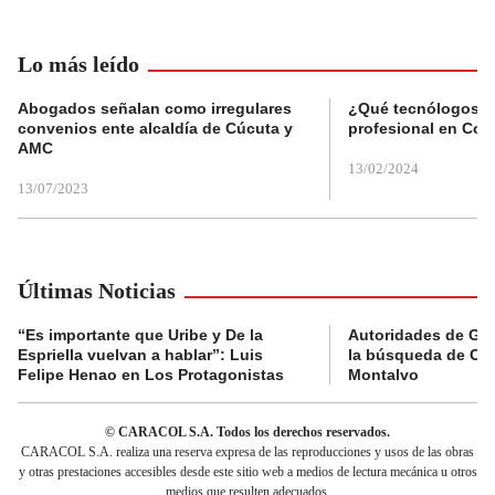
Lo más leído
Abogados señalan como irregulares
¿Qué tecnólogos re
convenios ente alcaldía de Cúcuta y
profesional en Col
AMC
13/02/2024
13/07/2023
Últimas Noticias
“Es importante que Uribe y De la
Autoridades de Gu
Espriella vuelvan a hablar”: Luis
la búsqueda de Cla
Felipe Henao en Los Protagonistas
Montalvo
© CARACOL S.A. Todos los derechos reservados.
CARACOL S.A. realiza una reserva expresa de las reproducciones y usos de las obras
y otras prestaciones accesibles desde este sitio web a medios de lectura mecánica u otros
medios que resulten adecuados.