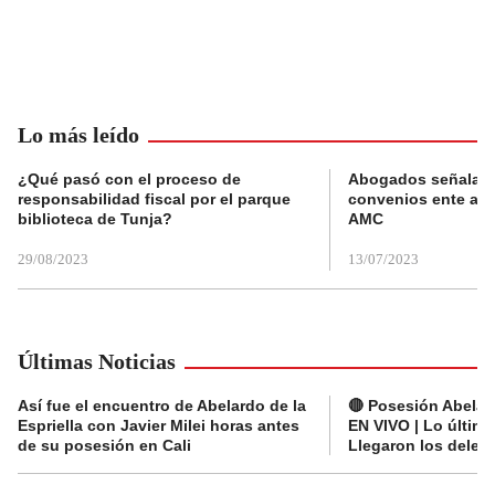
Lo más leído
¿Qué pasó con el proceso de
Abogados señalan 
responsabilidad fiscal por el parque
convenios ente alc
biblioteca de Tunja?
AMC
29/08/2023
13/07/2023
Últimas Noticias
Así fue el encuentro de Abelardo de la
🔴 Posesión Abelard
Espriella con Javier Milei horas antes
EN VIVO | Lo últim
de su posesión en Cali
Llegaron los deleg