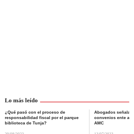
Lo más leído
¿Qué pasó con el proceso de
Abogados señalan 
responsabilidad fiscal por el parque
convenios ente alc
biblioteca de Tunja?
AMC
29/08/2023
13/07/2023