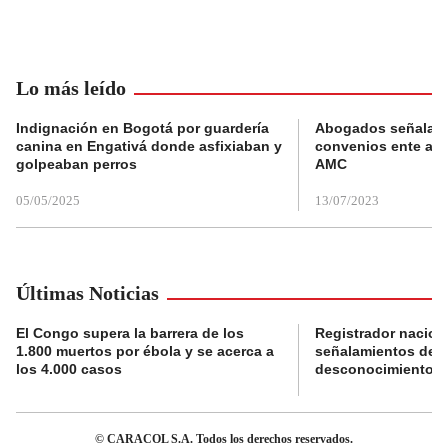
Lo más leído
Indignación en Bogotá por guardería
Abogados señalan 
canina en Engativá donde asfixiaban y
convenios ente alc
golpeaban perros
AMC
05/05/2025
13/07/2023
Últimas Noticias
El Congo supera la barrera de los
Registrador nacion
1.800 muertos por ébola y se acerca a
señalamientos de f
los 4.000 casos
desconocimiento de
© CARACOL S.A. Todos los derechos reservados.