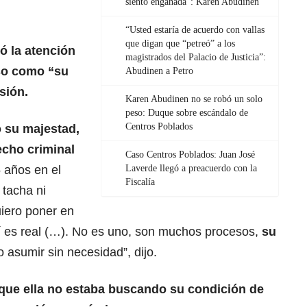
siento engañada”: Karen Abudinen
“Usted estaría de acuerdo con vallas
que digan que “petreó” a los
mó la atención
magistrados del Palacio de Justicia”:
aso como “su
Abudinen a Petro
sión.
Karen Abudinen no se robó un solo
peso: Duque sobre escándalo de
Centros Poblados
 su majestad,
echo criminal
Caso Centros Poblados: Juan José
 años en el
Laverde llegó a preacuerdo con la
Fiscalía
 tacha ni
quiero poner en
í es real (…). No es uno, son muchos procesos,
su
 asumir sin necesidad”, dijo.
ue ella no estaba buscando su condición de