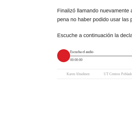
Finalizó llamando nuevamente al
pena no haber podido usar las p
Escuche a continuación la decl
Escucha el audio
00:00:00
Karen Abudinen
UT Centros Poblad