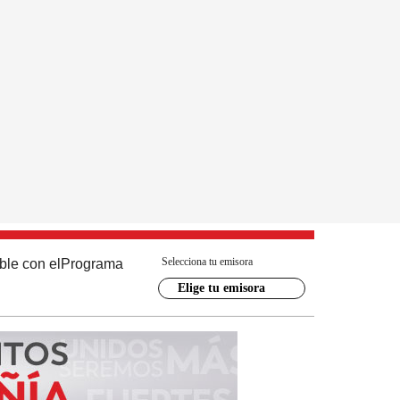
Selecciona tu emisora
ble con el
Programa
Elige tu emisora