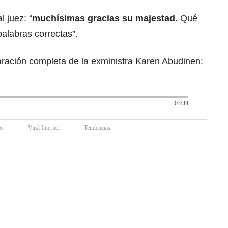
 juez: “
muchísimas gracias su majestad
. Qué
alabras correctas”.
aración completa de la exministra Karen Abudinen:
03:34
os
Viral Internet
Tendencias