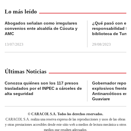
Lo más leído
Abogados señalan como irregulares
¿Qué pasó con el 
convenios ente alcaldía de Cúcuta y
responsabilidad fis
AMC
biblioteca de Tunja
13/07/2023
29/08/2023
Últimas Noticias
Conozca quiénes son los 117 presos
Gobernador reporta
trasladados por el INPEC a cárceles de
explosivos frente 
alta seguridad
Antinarcóticos en 
Guaviare
© CARACOL S.A. Todos los derechos reservados.
CARACOL S.A. realiza una reserva expresa de las reproducciones y usos de las obras
y otras prestaciones accesibles desde este sitio web a medios de lectura mecánica u otros
medios que resulten adecuados.