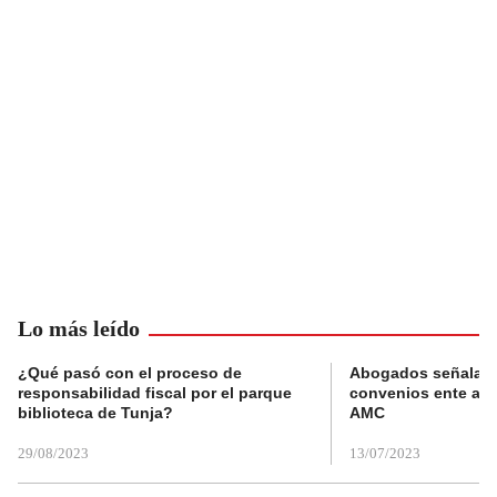
Lo más leído
¿Qué pasó con el proceso de
Abogados señalan 
responsabilidad fiscal por el parque
convenios ente alc
biblioteca de Tunja?
AMC
29/08/2023
13/07/2023