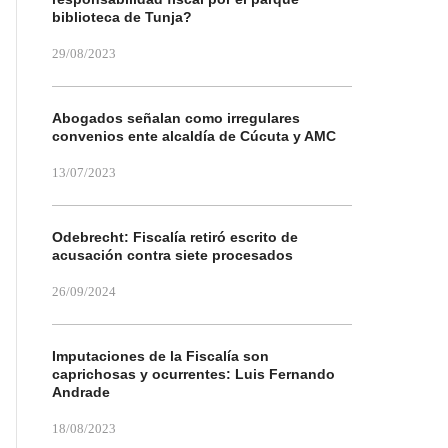
biblioteca de Tunja?
29/08/2023
Abogados señalan como irregulares
convenios ente alcaldía de Cúcuta y AMC
13/07/2023
Odebrecht: Fiscalía retiró escrito de
acusación contra siete procesados
26/09/2024
Imputaciones de la Fiscalía son
caprichosas y ocurrentes: Luis Fernando
Andrade
18/08/2023