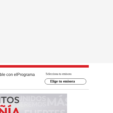
Selecciona tu emisora
ble con el
Programa
Elige tu emisora