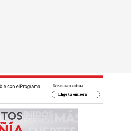
Selecciona tu emisora
ble con el
Programa
Elige tu emisora