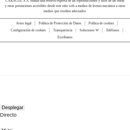
CARACOL S.A. realiza una reserva expresa de las reproducciones y usos de las obras
y otras prestaciones accesibles desde este sitio web a medios de lectura mecánica u otros
medios que resulten adecuados.
Aviso legal
Política de Protección de Datos
Política de cookies
Configuración de cookies
Transparencia
Soluciones W
Teléfonos
Escríbanos
Desplegar
Directo