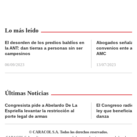
Lo más leído
El desorden de los predios baldíos en
Abogados señalan 
la ANT: dan tierras a personas sin ser
convenios ente alc
campesinos
AMC
06/09/2023
13/07/2023
Últimas Noticias
Congresista pide a Abelardo De La
El Congreso radicó
Espriella levantar la restricción al
ley que beneficia al
porte legal de armas
danza
© CARACOL S.A. Todos los derechos reservados.