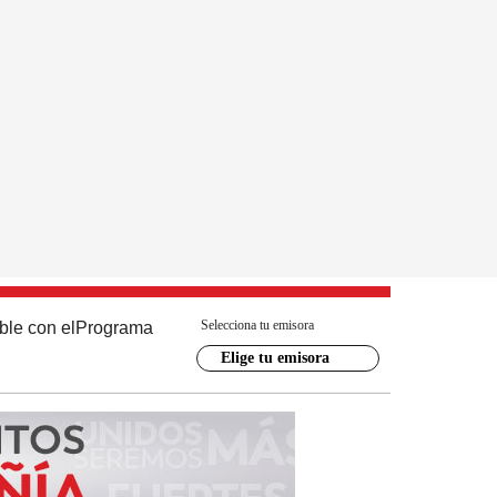
Selecciona tu emisora
ble con el
Programa
Elige tu emisora