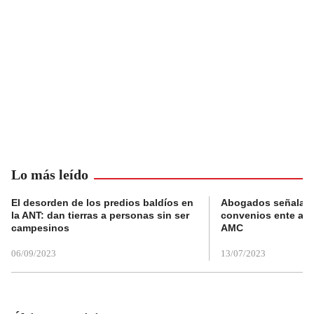
Lo más leído
El desorden de los predios baldíos en
Abogados señalan 
la ANT: dan tierras a personas sin ser
convenios ente alc
campesinos
AMC
06/09/2023
13/07/2023