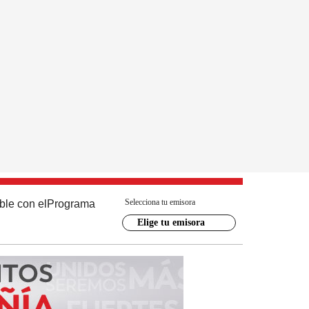
Selecciona tu emisora
ble con el
Programa
Elige tu emisora