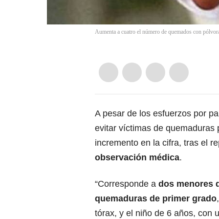
Aumenta a cuatro el número de quemados con pólvora
A pesar de los esfuerzos por pa
evitar víctimas de quemaduras p
incremento en la cifra, tras el r
observación médica
.
“Corresponde a
dos menores d
quemaduras de primer grado
tórax, y el niño de 6 años, con 