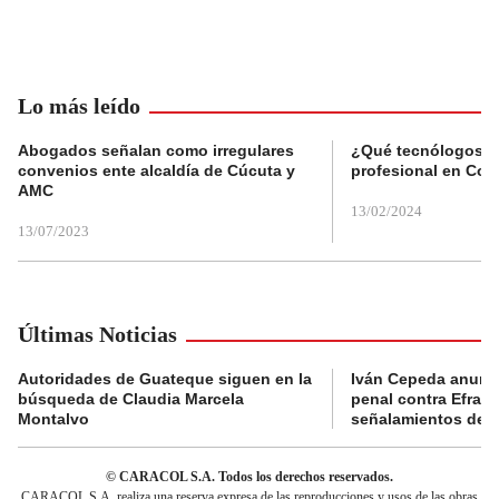
Lo más leído
Abogados señalan como irregulares
¿Qué tecnólogos re
convenios ente alcaldía de Cúcuta y
profesional en Col
AMC
13/02/2024
13/07/2023
Últimas Noticias
Autoridades de Guateque siguen en la
Iván Cepeda anunc
búsqueda de Claudia Marcela
penal contra Efraí
Montalvo
señalamientos de “g
© CARACOL S.A. Todos los derechos reservados.
CARACOL S.A. realiza una reserva expresa de las reproducciones y usos de las obras