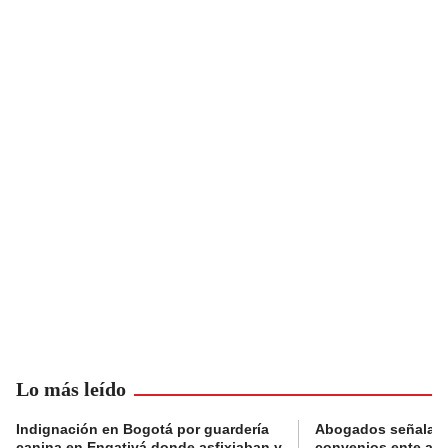
Lo más leído
Indignación en Bogotá por guardería
Abogados señalan 
canina en Engativá donde asfixiaban y
convenios ente alc