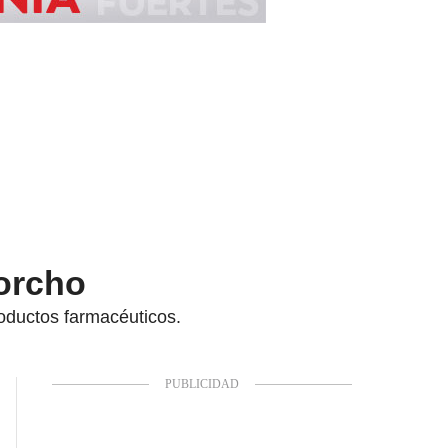
orcho
oductos farmacéuticos.