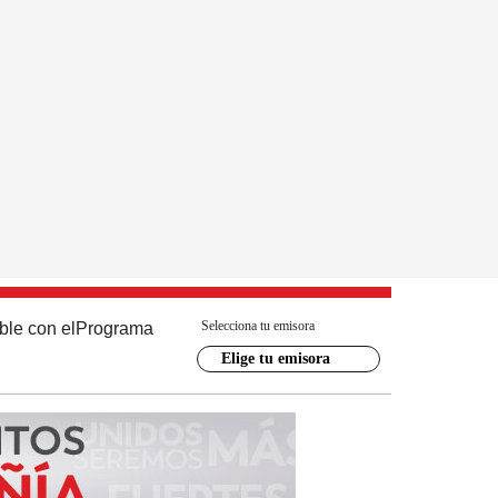
Selecciona tu emisora
ble con el
Programa
Elige tu emisora