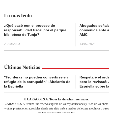
Lo más leído
¿Qué pasó con el proceso de
Abogados señalan 
responsabilidad fiscal por el parque
convenios ente alc
biblioteca de Tunja?
AMC
29/08/2023
13/07/2023
Últimas Noticias
“Fronteras no pueden convertirse en
Respetaré el orden 
refugio de la corrupción”: Abelardo de
pero lo revisaré: A
la Espriella
Espriella sobre la 
© CARACOL S.A. Todos los derechos reservados.
CARACOL S.A. realiza una reserva expresa de las reproducciones y usos de las obras
y otras prestaciones accesibles desde este sitio web a medios de lectura mecánica u otros
medios que resulten adecuados.