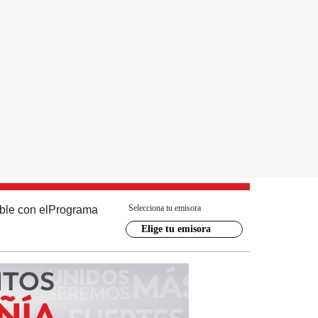
Selecciona tu emisora
ble con el
Programa
Elige tu emisora