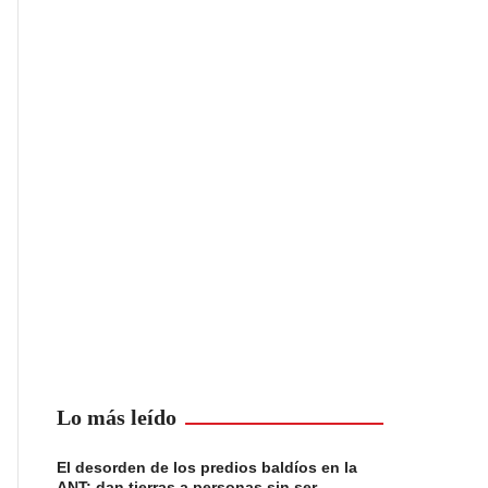
Lo más leído
El desorden de los predios baldíos en la
ANT: dan tierras a personas sin ser