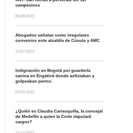
campesinos
06/09/2023
Abogados señalan como irregulares
convenios ente alcaldía de Cúcuta y AMC
13/07/2023
Indignación en Bogotá por guardería
canina en Engativá donde asfixiaban y
golpeaban perros
05/05/2025
¿Quién es Claudia Carrasquilla, la concejal
de Medellín a quien la Corte imputará
cargos?
21/11/2024