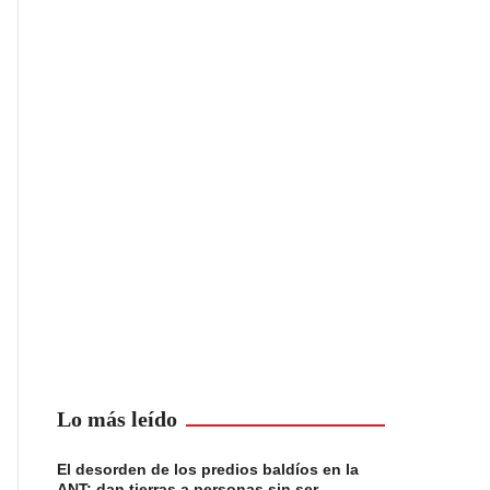
Lo más leído
El desorden de los predios baldíos en la
ANT: dan tierras a personas sin ser