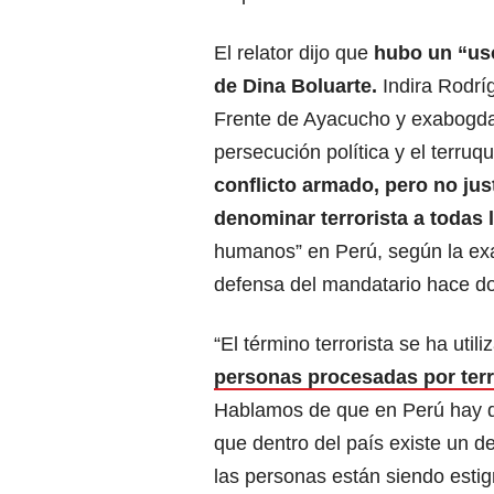
El relator dijo que
hubo un “uso
de Dina Boluarte.
Indira Rodrí
Frente de Ayacucho y exabogda 
persecución política y el terruq
conflicto armado, pero no just
denominar terrorista a todas
humanos” en Perú, según la exa
defensa del mandatario hace d
“El término terrorista se ha ut
personas procesadas por terr
Hablamos de que en Perú hay der
que dentro del país existe un d
las personas están siendo estigm