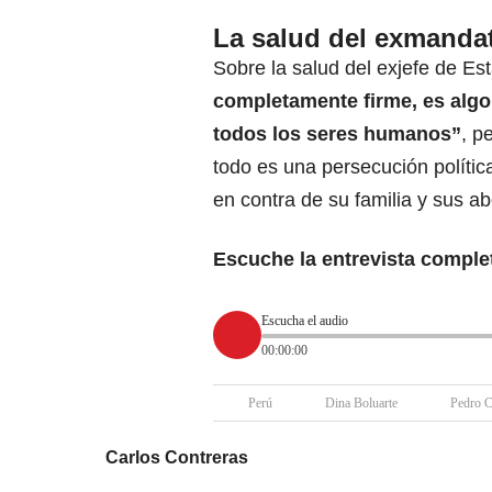
La salud del exmandat
Sobre la salud del exjefe de Es
completamente firme, es algo 
todos los seres humanos”
, p
todo es una persecución políti
en contra de su familia y sus a
Escuche la entrevista complet
Escucha el audio
00:00:00
Perú
Dina Boluarte
Pedro C
Carlos Contreras