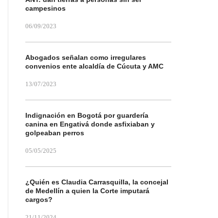
campesinos
06/09/2023
Abogados señalan como irregulares
convenios ente alcaldía de Cúcuta y AMC
13/07/2023
Indignación en Bogotá por guardería
canina en Engativá donde asfixiaban y
golpeaban perros
05/05/2025
¿Quién es Claudia Carrasquilla, la concejal
de Medellín a quien la Corte imputará
cargos?
21/11/2024