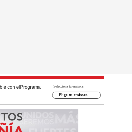
Selecciona tu emisora
ble con el
Programa
Elige tu emisora