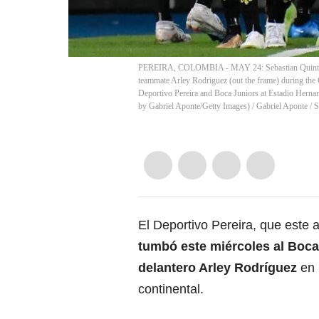
PEREIRA, COLOMBIA - MAY 24: Sebastian Quintero of 
teammate Arley Rodriguez (out the frame) during 
Deportivo Pereira and Boca Juniors at Estadio Herna
by Gabriel Aponte/Getty Images)
/
Gabriel Aponte / S
El Deportivo Pereira, que este 
tumbó este miércoles al Boca 
delantero Arley Rodríguez
en 
continental.