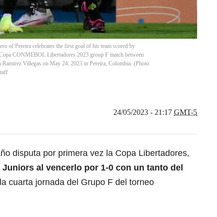
Pereira celebrates the first goal of his team scored by
the Copa CONMEBOL Libertadores 2023 group F match between
n Ramirez Villegas on May 24, 2023 in Pereira, Colombia. (Photo
taff
24/05/2023 - 21:17
GMT-5
año disputa por primera vez la Copa Libertadores,
Juniors al vencerlo por 1-0 con un tanto del
la cuarta jornada del Grupo F del torneo