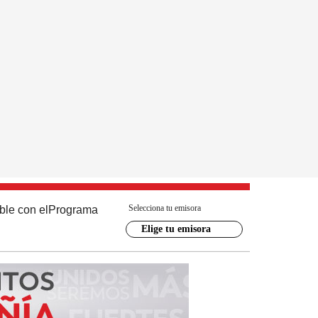
Selecciona tu emisora
ble con el
Programa
Elige tu emisora