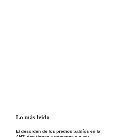
Lo más leído
El desorden de los predios baldíos en la
ANT: dan tierras a personas sin ser