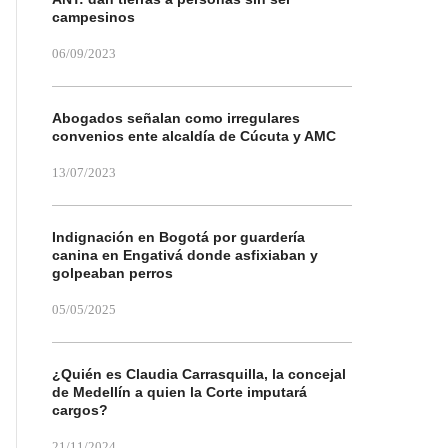
campesinos
06/09/2023
Abogados señalan como irregulares
convenios ente alcaldía de Cúcuta y AMC
13/07/2023
Indignación en Bogotá por guardería
canina en Engativá donde asfixiaban y
golpeaban perros
05/05/2025
¿Quién es Claudia Carrasquilla, la concejal
de Medellín a quien la Corte imputará
cargos?
21/11/2024