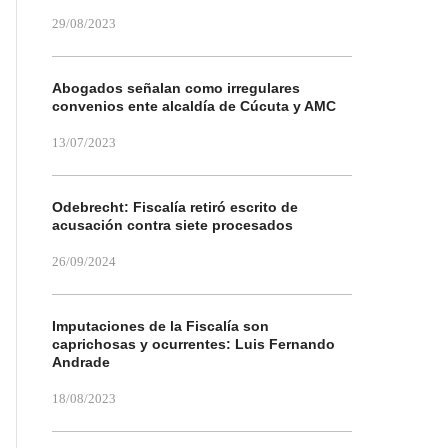
29/08/2023
Abogados señalan como irregulares
convenios ente alcaldía de Cúcuta y AMC
13/07/2023
Odebrecht: Fiscalía retiró escrito de
acusación contra siete procesados
26/09/2024
Imputaciones de la Fiscalía son
caprichosas y ocurrentes: Luis Fernando
Andrade
18/08/2023