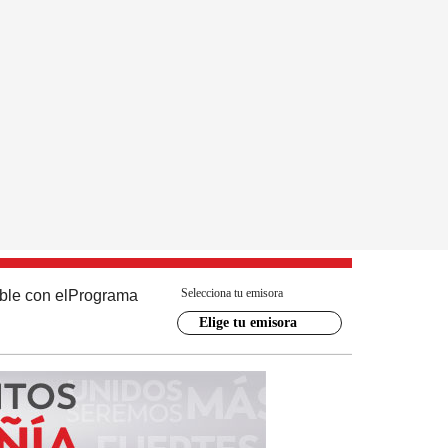
Selecciona tu emisora
ble con el
Programa
Elige tu emisora