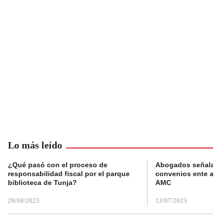
Lo más leído
¿Qué pasó con el proceso de
Abogados señalan 
responsabilidad fiscal por el parque
convenios ente alc
biblioteca de Tunja?
AMC
29/08/2023
13/07/2023