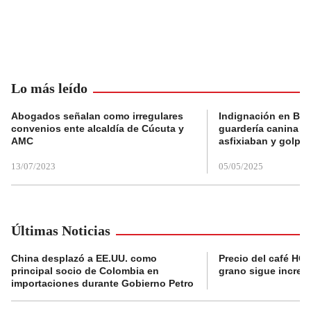
Lo más leído
Abogados señalan como irregulares
Indignación en Bog
convenios ente alcaldía de Cúcuta y
guardería canina e
AMC
asfixiaban y golpe
13/07/2023
05/05/2025
Últimas Noticias
China desplazó a EE.UU. como
Precio del café HOY
principal socio de Colombia en
grano sigue incre
importaciones durante Gobierno Petro