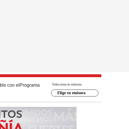
Selecciona tu emisora
ble con el
Programa
Elige tu emisora