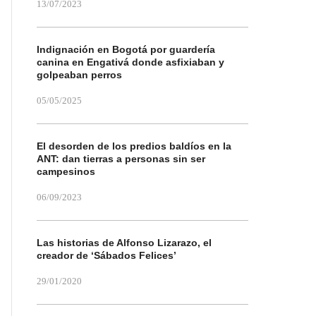
13/07/2023
Indignación en Bogotá por guardería
canina en Engativá donde asfixiaban y
golpeaban perros
05/05/2025
El desorden de los predios baldíos en la
ANT: dan tierras a personas sin ser
campesinos
06/09/2023
Las historias de Alfonso Lizarazo, el
creador de ‘Sábados Felices’
29/01/2020