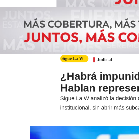
Sigue La W
Judicial
¿Habrá impunida
Hablan represen
Sigue La W analizó la decisión 
institucional, sin abrir más sub