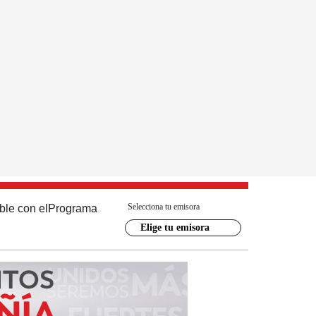
Selecciona tu emisora
ble con el
Programa
Elige tu emisora