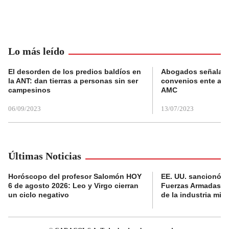
Lo más leído
El desorden de los predios baldíos en
Abogados señalan 
la ANT: dan tierras a personas sin ser
convenios ente alc
campesinos
AMC
06/09/2023
13/07/2023
Últimas Noticias
Horóscopo del profesor Salomón HOY
EE. UU. sancionó al
6 de agosto 2026: Leo y Virgo cierran
Fuerzas Armadas c
un ciclo negativo
de la industria milit