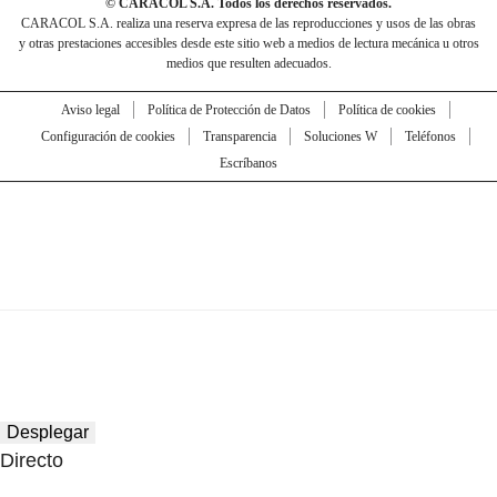
© CARACOL S.A. Todos los derechos reservados.
CARACOL S.A. realiza una reserva expresa de las reproducciones y usos de las obras
y otras prestaciones accesibles desde este sitio web a medios de lectura mecánica u otros
medios que resulten adecuados.
Aviso legal
Política de Protección de Datos
Política de cookies
Configuración de cookies
Transparencia
Soluciones W
Teléfonos
Escríbanos
Desplegar
Directo