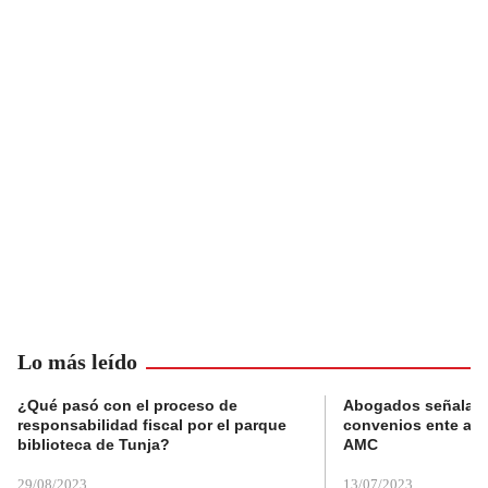
Lo más leído
¿Qué pasó con el proceso de
Abogados señalan 
responsabilidad fiscal por el parque
convenios ente alc
biblioteca de Tunja?
AMC
29/08/2023
13/07/2023