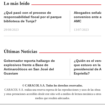
Lo más leído
¿Qué pasó con el proceso de
Abogados señalan 
responsabilidad fiscal por el parque
convenios ente alc
biblioteca de Tunja?
AMC
29/08/2023
13/07/2023
Últimas Noticias
Gobernador reporta hallazgo de
¿Quién es el vende
explosivos frente a Base de
que estuvo en la p
Antinarcóticos en San José del
presidencial de Abe
Guaviare
Espriella?
© CARACOL S.A. Todos los derechos reservados.
CARACOL S.A. realiza una reserva expresa de las reproducciones y usos de las obras
y otras prestaciones accesibles desde este sitio web a medios de lectura mecánica u otros
medios que resulten adecuados.