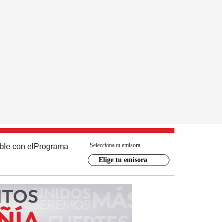
Selecciona tu emisora
ble con el
Programa
Elige tu emisora