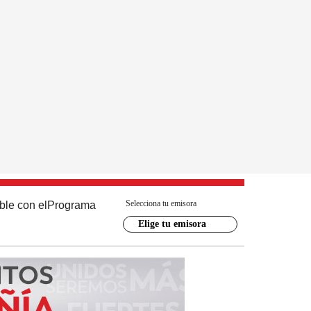
Selecciona tu emisora
ble con el
Programa
Elige tu emisora