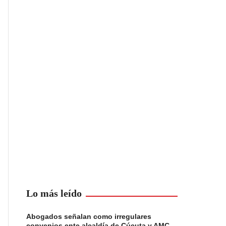
Lo más leído
Abogados señalan como irregulares
convenios ente alcaldía de Cúcuta y AMC