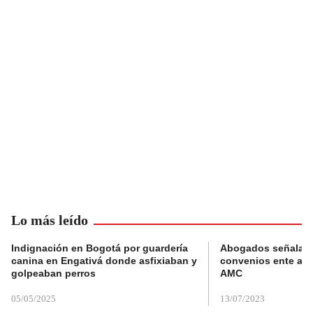
Lo más leído
Indignación en Bogotá por guardería
Abogados señalan 
canina en Engativá donde asfixiaban y
convenios ente alc
golpeaban perros
AMC
05/05/2025
13/07/2023