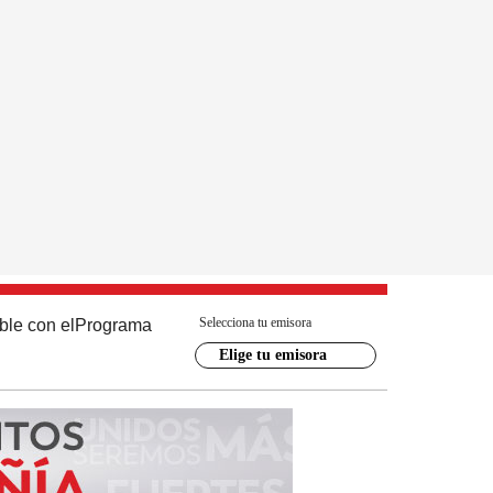
Selecciona tu emisora
ble con el
Programa
Elige tu emisora