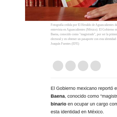
Fotografía cedida por El Heraldo de Aguascalientes d
entrevista en Aguascalientes (México). El Gobierno me
Baena, conocido como "magistrade", por ser la primer
electoral y en obtener un pasaporte con esta identid
Joaquín Fuentes
(
EFE
)
El Gobierno mexicano reportó e
Baena
, conocido como “magistr
binario
en ocupar un cargo c
esta identidad en México.