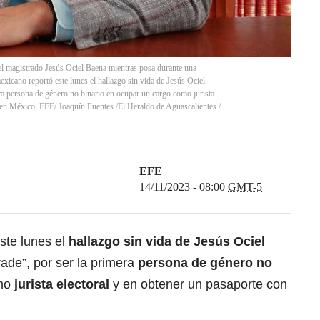
el magistrado Jesús Ociel Baena mientras posa durante una
xicano reportó este lunes el hallazgo sin vida de Jesús Ociel
a persona de género no binario en ocupar un cargo como jurista
ad en México. EFE/ Joaquín Fuentes /El Heraldo de Aguascalientes
/
EFE
14/11/2023 - 08:00
GMT-5
ste lunes el
hallazgo sin vida de Jesús Ociel
ade”, por ser la primera
persona de género no
omo
jurista electoral
y en obtener un pasaporte con