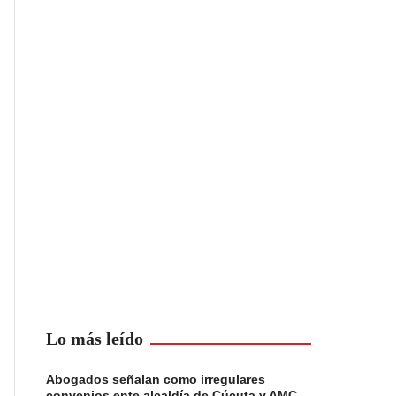
Lo más leído
Abogados señalan como irregulares
convenios ente alcaldía de Cúcuta y AMC