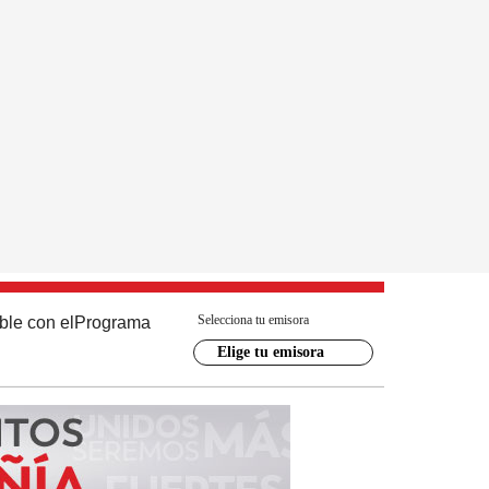
Selecciona tu emisora
ble con el
Programa
Elige tu emisora