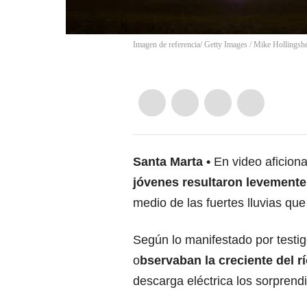
Imagen de referencia/ Getty Images
/
Mike Hollingsh
Santa Marta
En video aficio
jóvenes resultaron levement
medio de las fuertes lluvias que
Según lo manifestado por testigo
o
bservaban la creciente del 
descarga eléctrica los sorprend