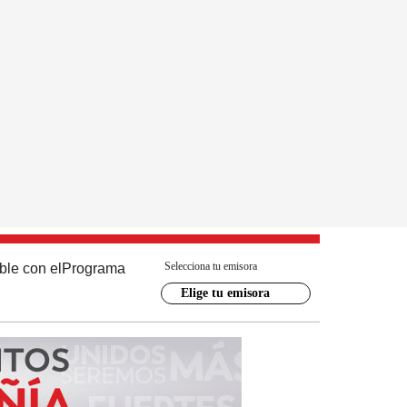
Selecciona tu emisora
ble con el
Programa
Elige tu emisora