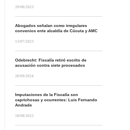
29/08/2023
Abogados señalan como irregulares
convenios ente alcaldía de Cúcuta y AMC
13/07/2023
Odebrecht: Fiscalía retiró escrito de
acusación contra siete procesados
26/09/2024
Imputaciones de la Fiscalía son
caprichosas y ocurrentes: Luis Fernando
Andrade
18/08/2023