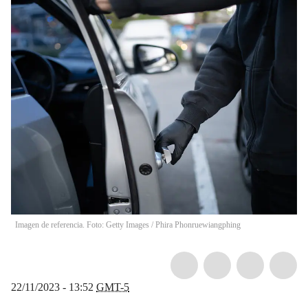
Imagen de referencia. Foto: Getty Images
/
Phira Phonruewiangphing
22/11/2023 - 13:52
GMT-5