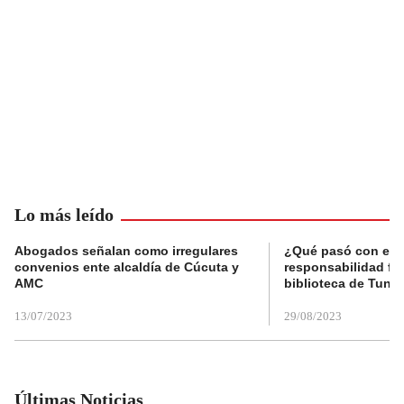
Lo más leído
Abogados señalan como irregulares
¿Qué pasó con el 
convenios ente alcaldía de Cúcuta y
responsabilidad fis
AMC
biblioteca de Tunja
13/07/2023
29/08/2023
Últimas Noticias