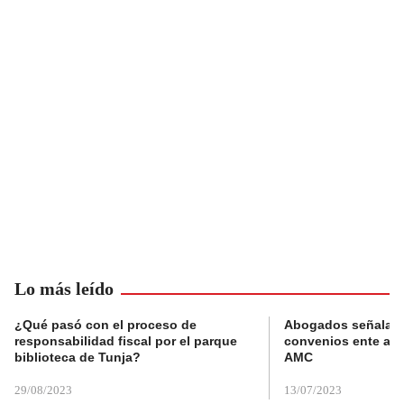
Lo más leído
¿Qué pasó con el proceso de
Abogados señalan 
responsabilidad fiscal por el parque
convenios ente alc
biblioteca de Tunja?
AMC
29/08/2023
13/07/2023