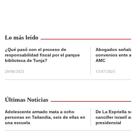
Lo más leído
¿Qué pasó con el proceso de
Abogados señalan 
responsabilidad fiscal por el parque
convenios ente alc
biblioteca de Tunja?
AMC
29/08/2023
13/07/2023
Últimas Noticias
Adolescente armado mata a ocho
De La Espriella se 
personas en Tailandia, seis de ellas en
canciller israelí a
una escuela
presidencial