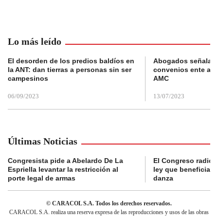
Lo más leído
El desorden de los predios baldíos en
Abogados señalan 
la ANT: dan tierras a personas sin ser
convenios ente alc
campesinos
AMC
06/09/2023
13/07/2023
Últimas Noticias
Congresista pide a Abelardo De La
El Congreso radicó
Espriella levantar la restricción al
ley que beneficia al
porte legal de armas
danza
© CARACOL S.A. Todos los derechos reservados.
CARACOL S.A. realiza una reserva expresa de las reproducciones y usos de las obras