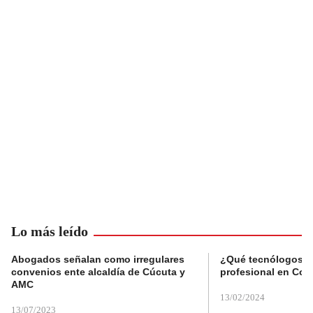
Lo más leído
Abogados señalan como irregulares
¿Qué tecnólogos re
convenios ente alcaldía de Cúcuta y
profesional en Col
AMC
13/02/2024
13/07/2023