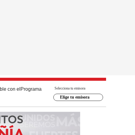
Selecciona tu emisora
ble con el
Programa
Elige tu emisora