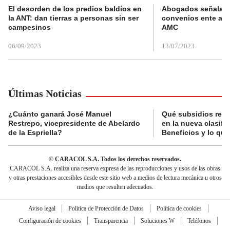
El desorden de los predios baldíos en
Abogados señalan 
la ANT: dan tierras a personas sin ser
convenios ente alc
campesinos
AMC
06/09/2023
13/07/2023
Últimas Noticias
¿Cuánto ganará José Manuel
Qué subsidios reci
Restrepo, vicepresidente de Abelardo
en la nueva clasifi
de la Espriella?
Beneficios y lo qu
© CARACOL S.A. Todos los derechos reservados.
CARACOL S.A. realiza una reserva expresa de las reproducciones y usos de las obras
y otras prestaciones accesibles desde este sitio web a medios de lectura mecánica u otros
medios que resulten adecuados.
Aviso legal
Política de Protección de Datos
Política de cookies
Configuración de cookies
Transparencia
Soluciones W
Teléfonos