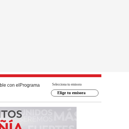
Selecciona tu emisora
ble con el
Programa
Elige tu emisora