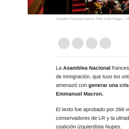
Asamblea Nacional francesa. Foto: Getty Images.
/
L
La
Asamblea Nacional
francesa
de inmigración, que tuvo los vo
amenazó con
generar una cris
Emmanuel Macron.
El texto fue aprobado por 268 vo
conservadores de LR y la ultra
coalición izquierdista Nupes.