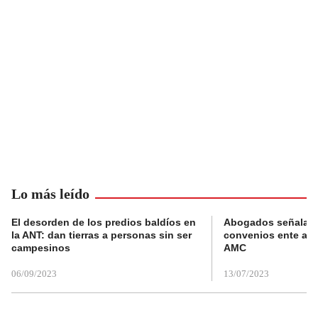
Lo más leído
El desorden de los predios baldíos en
Abogados señalan 
la ANT: dan tierras a personas sin ser
convenios ente alc
campesinos
AMC
06/09/2023
13/07/2023