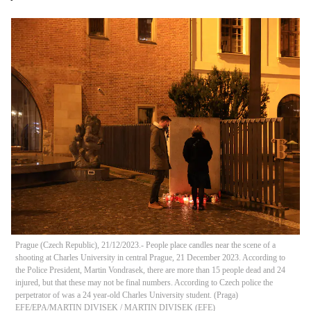
Prague (Czech Republic), 21/12/2023.- People place candles near the scene of a
shooting at Charles University in central Prague, 21 December 2023. According to
the Police President, Martin Vondrasek, there are more than 15 people dead and 24
injured, but that these may not be final numbers. According to Czech police the
perpetrator of was a 24 year-old Charles University student. (Praga)
EFE/EPA/MARTIN DIVISEK
/
MARTIN DIVISEK
(
EFE
)