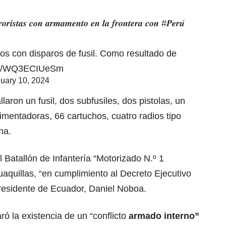
𝒓𝒐𝒓𝒊𝒔𝒕𝒂𝒔 𝒄𝒐𝒏 𝒂𝒓𝒎𝒂𝒎𝒆𝒏𝒕𝒐 𝒆𝒏 𝒍𝒂 𝒇𝒓𝒐𝒏𝒕𝒆𝒓𝒂 𝒄𝒐𝒏
#𝑷𝒆𝒓𝒖́
idos con disparos de fusil. Como resultado de
com/WQ3ECIUeSm
uary 10, 2024
aron un fusil, dos subfusiles, dos pistolas, un
limentadoras, 66 cartuchos, cuatro radios tipo
na.
el Batallón de Infantería “Motorizado N.º 1
uaquillas, “en cumplimiento al Decreto Ejecutivo
 presidente de Ecuador, Daniel Noboa.
ó la existencia de un “conflicto
armado interno”