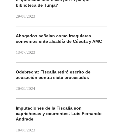
biblioteca de Tunja?
29/08/2023
Abogados señalan como irregulares
convenios ente alcaldía de Cúcuta y AMC
13/07/2023
Odebrecht: Fiscalía retiró escrito de
acusación contra siete procesados
26/09/2024
Imputaciones de la Fiscalía son
caprichosas y ocurrentes: Luis Fernando
Andrade
18/08/2023