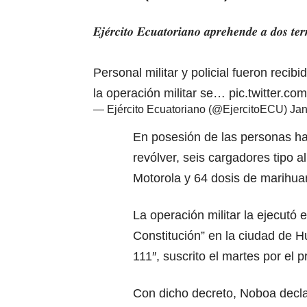
𝑬𝒋𝒆́𝒓𝒄𝒊𝒕𝒐 𝑬𝒄𝒖𝒂𝒕𝒐𝒓𝒊𝒂𝒏𝒐 𝒂𝒑𝒓𝒆𝒉𝒆𝒏𝒅𝒆 𝒂 𝒅𝒐𝒔 𝒕𝒆
Personal militar y policial fueron recib
la operación militar se…
pic.twitter.
— Ejército Ecuatoriano (@EjercitoECU)
Jan
En posesión de las personas hall
revólver, seis cargadores tipo a
Motorola y 64 dosis de marihua
La operación militar la ejecutó 
Constitución” en la ciudad de H
111″, suscrito el martes por el
Con dicho decreto, Noboa declar