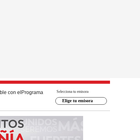
Selecciona tu emisora
ble con el
Programa
Elige tu emisora