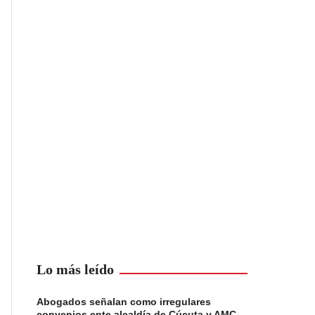
Lo más leído
Abogados señalan como irregulares
convenios ente alcaldía de Cúcuta y AMC