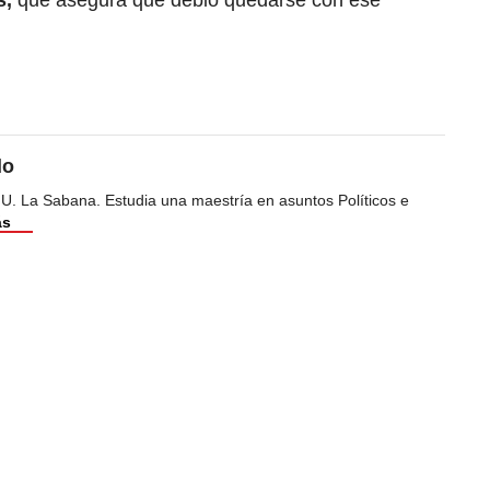
s,
que asegura que debió quedarse con ese
do
 U. La Sabana. Estudia una maestría en asuntos Políticos e
ás