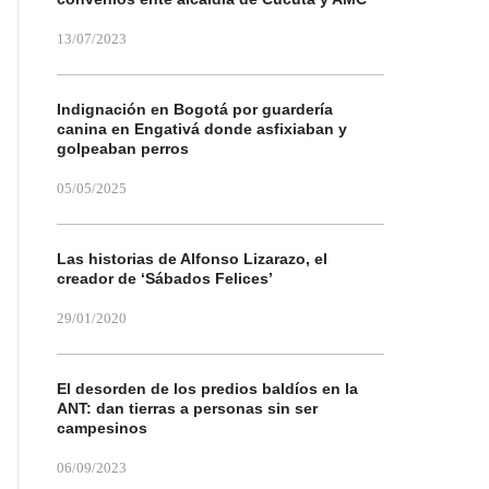
13/07/2023
Indignación en Bogotá por guardería
canina en Engativá donde asfixiaban y
golpeaban perros
05/05/2025
Las historias de Alfonso Lizarazo, el
creador de ‘Sábados Felices’
29/01/2020
El desorden de los predios baldíos en la
ANT: dan tierras a personas sin ser
campesinos
06/09/2023