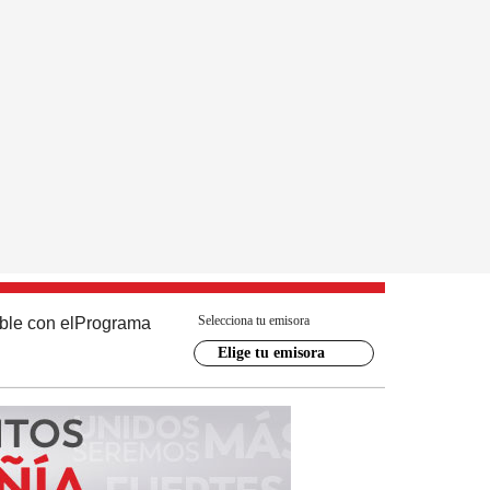
Selecciona tu emisora
ble con el
Programa
Elige tu emisora