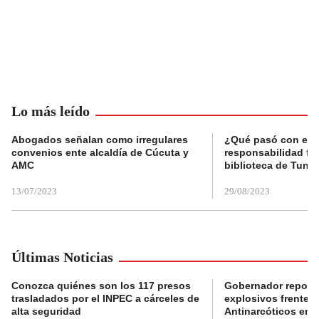
Lo más leído
Abogados señalan como irregulares
¿Qué pasó con el 
convenios ente alcaldía de Cúcuta y
responsabilidad fis
AMC
biblioteca de Tunja
13/07/2023
29/08/2023
Últimas Noticias
Conozca quiénes son los 117 presos
Gobernador reporta
trasladados por el INPEC a cárceles de
explosivos frente 
alta seguridad
Antinarcóticos en 