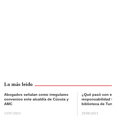
Lo más leído
Abogados señalan como irregulares
¿Qué pasó con el 
convenios ente alcaldía de Cúcuta y
responsabilidad fis
AMC
biblioteca de Tunja
13/07/2023
29/08/2023